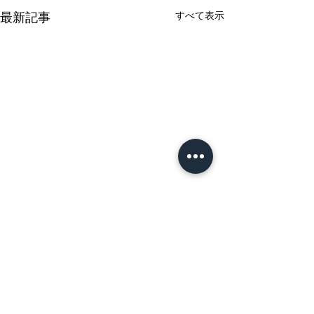
最新記事
すべて表示
家財整理と不用品処分の
ドラム式洗濯機
プロセス
処分方法｜お得
コツと注意点
コメント
片付けをしていて、誰もが一
ドラム式洗濯機は